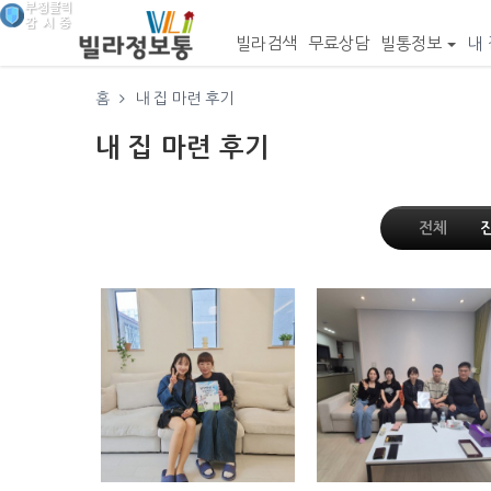
빌라검색
무료상담
빌통정보
내 
홈
내 집 마련 후기
내 집 마련 후기
전체