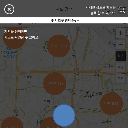
자세한 정보로 매물을
지도 검색
검색 할 수 있어요.
서초구 방배4동∨
빌라 종류
가격검색
1
지역을 선택하면
지도로 확인할 수 있어요.
서구(23)
서구(23)
계양구(10)
계양구(10)
부평구(12)
부평구(12)
부천시(55)
부천시(55)
남구(21)
남구(21)
남동구(14)
남동구(14)