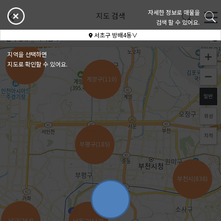
자세한 정보로 매물을
지도 검색
검색 할 수 있어요.
서초구 방배4동∨
빌라 종류
가격검색
지역을 선택하면
지도로 확인할 수 있어요.
서구(242)
서구(242)
계양구(110)
계양구(110)
부평구(185)
부평구(185)
부천시(838)
부천시(838)
남구(264)
남구(264)
남동구(112)
남동구(112)