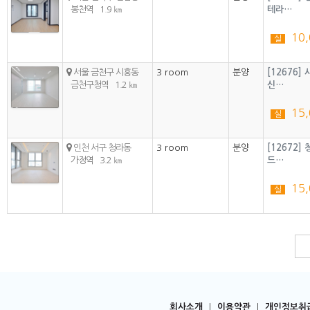
봉천역
1.9 ㎞
테라…
10
실
서울 금천구 시흥동
3 room
분양
[12676
금천구청역
1.2 ㎞
신…
15
실
인천 서구 청라동
3 room
분양
[12672
가정역
3.2 ㎞
드…
15
실
회사소개
|
이용약관
|
개인정보취