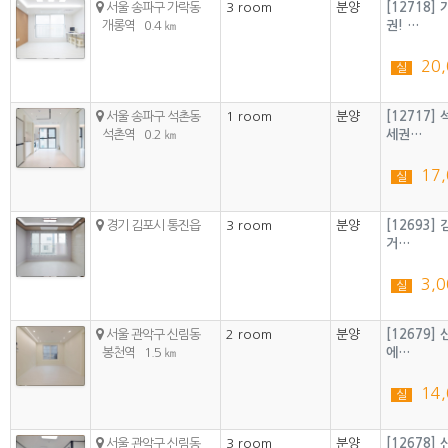
서울 송파구 가락동
3 room
분양
[12718
개롱역
0.4 ㎞
권! …
20
실
서울 송파구 석촌동
1 room
분양
[12717
석촌역
0.2 ㎞
세권…
17
실
경기 김포시 통진읍
3 room
분양
[12693
거…
3,0
실
서울 관악구 신림동
2 room
분양
[12679
봉천역
1.5 ㎞
에…
14
실
서울 관악구 신림동
3 room
분양
[12678