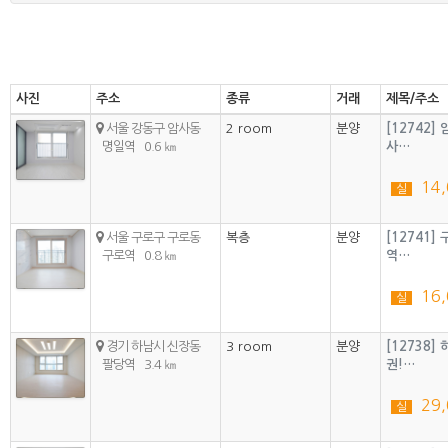
사진
주소
종류
거래
제목/주소
서울 강동구 암사동
2 room
분양
[12742
명일역
0.6 ㎞
사…
14
실
서울 구로구 구로동
복층
분양
[12741
구로역
0.8 ㎞
역…
16
실
경기 하남시 신장동
3 room
분양
[12738
팔당역
3.4 ㎞
권!…
29
실