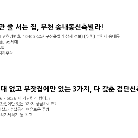
 줄 서는 집, 부천 송내동신축빌라!
 ✔현장번호: 10405 《소사구신축빌라 상세 정보》 【위치】 부천시 송내동
층, 95세대
스텔
 지하주차…
대 없고 부잣집에만 있는 3가지, 다 갖춘 검단
76 - 6026 너 가난하게 컸어..?
부잣집에만 있는 3가지 궁금하시죠?
거실과 수납공간 여유로운 주방.
 식기세척기 등 최고…