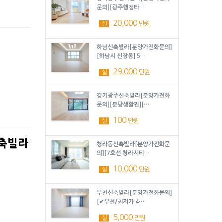
문의][광주행정타…
20,000
만원
실
하남신축빌라[분양가전화문의]
[하남시 신장동] 5…
29,000
만원
실
경기광주신축빌라[분양가전화
문의][분당생활권][…
100
만원
실
신축빌라
청라동신축빌라[분양가전화문
의][7호선 청라시티…
10,000
만원
실
부천신축빌라[분양가전화문의]
[✔부천/최저가 4…
5,000
만원
실