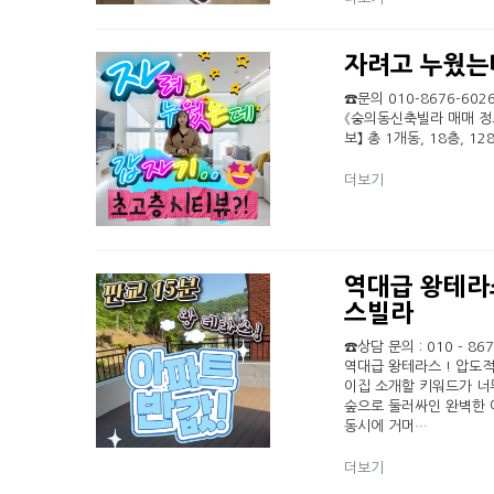
자려고 누웠는데
☎문의 010-8676-602
《숭의동신축빌라 매매 정보
보】 총 1개동, 18층, 
더보기
역대급 왕테라스
스빌라
☎상담 문의 : 010 - 8
역대급 왕테라스 ! 압도적
이집 소개할 키워드가 너
숲으로 둘러싸인 완벽한 
동시에 거머…
더보기