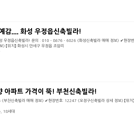
감.... 화성 우정읍신축빌라!
 우정읍신축빌라! 문의 : 010 - 8676 - 6026 《화성신축빌라 매매 정보》 ✔현장번
보》 【위치】 화성시 만세구 우정읍 조암리
…
향 아파트 가격이 뚝! 부천신축빌라!
26 《부천신축빌라 매매 정보》 ✔현장번호: 12247 《오정구신축빌라 상세 정보》 【위치
, 18세대