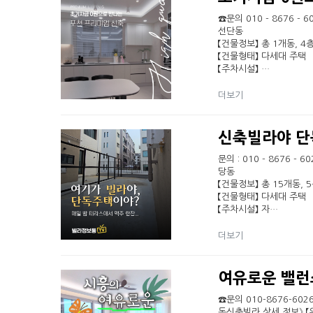
☎문의 010 - 8676 
선단동
【건물정보】 총 1개동, 4층
【건물형태】 다세대 주택
【주차시설】 …
더보기
신축빌라야 단
문의 : 010 - 8676 
당동
【건물정보】 총 15개동, 5
【건물형태】 다세대 주택
【주차시설】 자…
더보기
여유로운 밸런
☎문의 010-8676-6
동신축빌라 상세 정보》 【