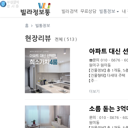
빌라검색
무료상담
빌통정보
내 
홈
빌통정보
현장리뷰
전체 ( 513 )
아파트 대신 
☎문의 010 - 8676 
원미구 원미동
【건물정보】 총 1개동, 5층
【건물형태】 다세대 주택
【주…
더보기
소름 돋는 3억
문의 : 010 - 8676 
원미동
【건물정보】 총 1개동, 5층