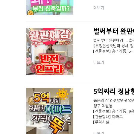
더보기
벌써부터 완판예
벌써부터 완판예감.... 화성
《우정읍신축빌라 상세 정
【건물정보】 총 1개동, 5
더보기
5억짜리 정남
☎문의 010-8676-60
정구 여월동
【건물정보】 총 1개동, 9층
【건물형태】 아파트
【주차시설…
더보기