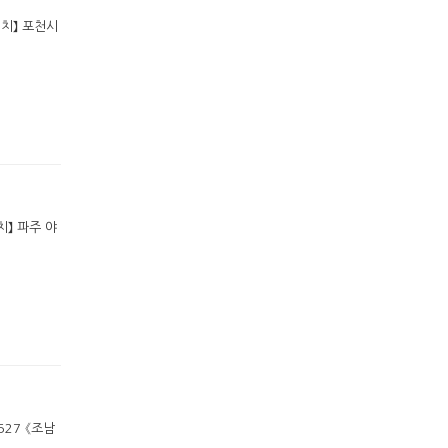
위치】 포천시
치】 파주 야
527 《조남