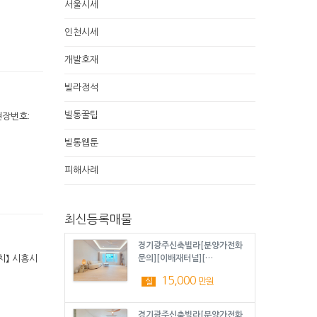
서울시세
인천시세
개발호재
빌라정석
빌통꿀팁
현장번호:
빌통웹툰
피해사례
최신등록매물
경기광주신축빌라[분양가전화
위치】 시흥시
문의][이배재터널][…
15,000
만원
실
경기광주신축빌라[분양가전화