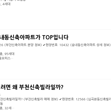
, 4세대
내동신축아파트가 TOP입니다
- 6026 《부천신축아파트 분양 정보》 ✔현장번호: 10432 《송내동신축아파트 상세 정보》
층, 95세대
거용오피스…
으려면 왜 부천신축빌라일까?
6
천신축빌라일까? 《부천신축빌라 매매 정보》 ✔현장번호: 12566 《심곡본동신축빌라
본동
층, 32세…