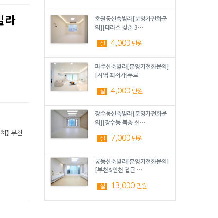
빌라
호원동신축빌라[분양가전화문
의][테라스 갖춘 3…
4,000
만원
실
파주신축빌라[분양가전화문의]
[지역 최저가]푸르…
4,000
만원
실
장수동신축빌라[분양가전화문
의][장수동 복층 신…
위치】 부천
7,000
만원
실
궁동신축빌라[분양가전화문의]
[부천&인천 접근 …
13,000
만원
실