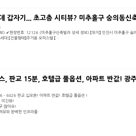
 갑자기... 초고층 시티뷰? 미추홀구 숭의동신
6
》 ✔현장번호: 12126 《미추홀구신축빌라 상세 정보》 【위치】 인천시 미추홀구 숭
128세대 【건물형태】주거용 오피스텔 【…
, 판교 15분, 호텔급 풀옵션, 아파트 반값! 광
676 - 6026 판교 십오분! 아파트 반값! 호텔급 풀옵션 !
 미친뷰!
무 많아요!
여유와 완벽한 인프라를