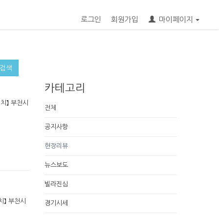
로그인
회원가입
마이페이지
검색
카테고리
위치】 부천시
전체
공지사항
현장리뷰
뉴스보도
빌라진심
위치】 부천시
경기시세