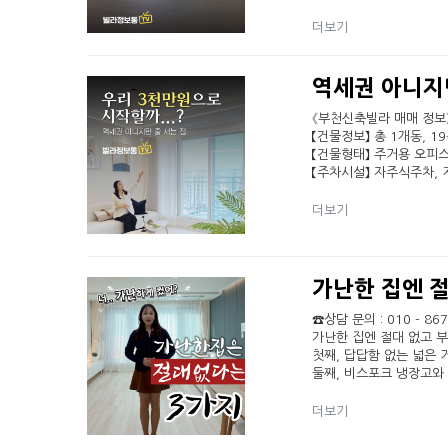
더보기
역세권 아니지만
《부천신축빌라 매매 정보》
【건물정보】 총 1개동, 19
【건물형태】 주거용 오피
【주차시설】 자주식주차,
더보기
가난한 집엔 절
☎상담 문의 : 010 - 86
가난한 집엔 절대 없고 
첫째, 답답함 없는 넓은 
둘째, 비스포크 냉장고와
더보기