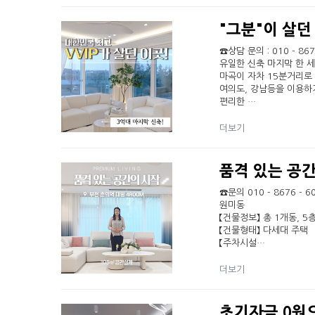
"그분"이 살던
☎상담 문의 : 010 - 8
유일한 신축 마지막 한 
마곡이 자차 15분거리로
여의도, 강남등을 이용하
편리한 …
더보기
품격 있는 공간
☎문의 010 - 8676 
원미동
【건물정보】 총 1개동, 5층
【건물형태】 다세대 주택
【주차시설…
더보기
초기자금 0원