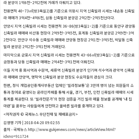
라 분양이 1억6천~2억2천에 거래가 이뤄지고 있다.
전용면적 40~73㎡(방3욕실2)를 기준으로 의왕시 지역 신축빌라 시세는 내손동 신축빌
라 매매가 3억4천~4억6천, 삼동 신축빌라 분양은 2억2천~2억5천선이다.
안양시 지역 신축빌라 시세는 전용면적 36~86(방3욕실1~2)를 기준으로 동안구 관양동
신축빌라 매매와 비산동 현장이 2억9천~3억5천, 호계동 신축빌라 분양은 2억9천~3억
2천이다. 만안구 석수동 신축빌라 매매와 안양동 현장은 2억1천~3억5천, 박달동 신축
빌라 분양은 2억2천~3억1천에 거래된다.
마지막으로 군포시 지역 신축빌라 시세는 전용면적 43~66㎡(방3욕실1~2)를 기준으로
금정동과 당동 신축빌라 매매는 2억4천~3억1천에 이뤄진다.
이들 지역 중 화서역과 수원역, 세류역 신축빌라 분양가 인기며 석수역과 관악역 신축빌
라 매매와 안양역, 명학역 신축빌라 분양 현장도 수요자들의 관심이 크다.
한편, 정식 개업공인중개사부동산 업체인 ‘빌라정보통’은 3만여 명이 넘는 회원들의 소
통과 참여로 운영되는 온라인카페를 통해 서울, 경기, 부천, 인천 신축빌라 매매의 시세
통계를 제공한다. 또 ‘빌라전문가’의 현장 검증을 거친 빌라 매물 정보를 공개해 ‘내 집
마련’을 꿈꾸는 사람들에게 안전하고 올바른 빌라를 중개하고 있다.
<저작권자 © 국제뉴스 무단전재 및 재배포금지>
김영명 기자 | 2018-04-20 09:02:55
출저 - 국제뉴스
http://www.gukjenews.com/news/articleView.html?
idxno=911724