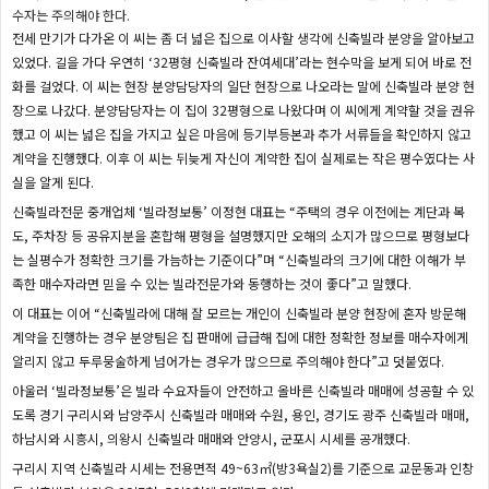
수자는 주의해야 한다.
전세 만기가 다가온 이 씨는 좀 더 넓은 집으로 이사할 생각에 신축빌라 분양을 알아보고
있었다. 길을 가다 우연히 ‘32평형 신축빌라 잔여세대’라는 현수막을 보게 되어 바로 전
화를 걸었다. 이 씨는 현장 분양담당자의 일단 현장으로 나오라는 말에 신축빌라 분양 현
장으로 나갔다. 분양담당자는 이 집이 32평형으로 나왔다며 이 씨에게 계약할 것을 권유
했고 이 씨는 넓은 집을 가지고 싶은 마음에 등기부등본과 추가 서류들을 확인하지 않고
계약을 진행했다. 이후 이 씨는 뒤늦게 자신이 계약한 집이 실제로는 작은 평수였다는 사
실을 알게 된다.
신축빌라전문 중개업체 ‘빌라정보통’ 이정현 대표는 “주택의 경우 이전에는 계단과 복
도, 주차장 등 공유지분을 혼합해 평형을 설명했지만 오해의 소지가 많으므로 평형보다
는 실평수가 정확한 크기를 가늠하는 기준이다”며 “신축빌라의 크기에 대한 이해가 부
족한 매수자라면 믿을 수 있는 빌라전문가와 동행하는 것이 좋다”고 말했다.
이 대표는 이어 “신축빌라에 대해 잘 모르는 개인이 신축빌라 분양 현장에 혼자 방문해
계약을 진행하는 경우 분양팀은 집 판매에 급급해 집에 대한 정확한 정보를 매수자에게
알리지 않고 두루뭉술하게 넘어가는 경우가 많으므로 주의해야 한다”고 덧붙였다.
아울러 ‘빌라정보통’은 빌라 수요자들이 안전하고 올바른 신축빌라 매매에 성공할 수 있
도록 경기 구리시와 남양주시 신축빌라 매매와 수원, 용인, 경기도 광주 신축빌라 매매,
하남시와 시흥시, 의왕시 신축빌라 매매와 안양시, 군포시 시세를 공개했다.
구리시 지역 신축빌라 시세는 전용면적 49~63㎡(방3욕실2)를 기준으로 교문동과 인창