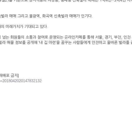
욕실2)를 기준으로 상지석동과 야당동, 동패동 신축빌라 매매는 1억4천~3억4천 사
축빌라 매매 그리고 불광역, 화곡역 신축빌라 매매가 인기다.
매의 미래가치가 기대되고 있다.
 넘는 회원들의 소통과 참여로 운영되는 온라인카페를 통해 서울, 경기, 부천, 인천
 빌라 매물 정보를 공개해 ‘내 집 마련’을 꿈꾸는 사람들에게 안전하고 올바른 빌라를
 재배포 금지]
l?no=2018042020147832132