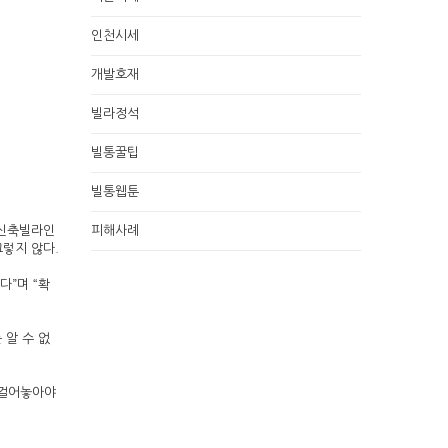
인천시세
개발호재
빌라정석
빌통꿀팁
빌통웹툰
형신축빌라인
피해사례
그렇지 않다.
다”며 “확
 알 수 없
 걸어놓아야