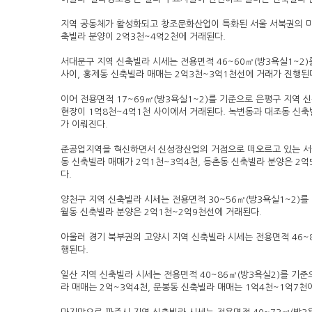
지역 공동체가 활성화되고 창조문화산업이 특화된 서울 서북권의 마포
축빌라 분양이 2억3천~4억2천에 거래된다.
서대문구 지역 신축빌라 시세는 전용면적 46~60㎡(방3욕실1~2)
사이, 홍제동 신축빌라 매매는 2억3천~3억1천선에 거래가 진행된
이어 전용면적 17~69㎡(방3욕실1~2)를 기준으로 은평구 지역
현장이 1억8천~4억1천 사이에서 거래된다. 녹번동과 대조동 신축
가 이뤄진다.
준공업지역을 혁신하면서 신성장산업의 거점으로 떠오르고 있는 서울
동 신축빌라 매매가 2억1천~3억4천, 등촌동 신축빌라 분양은 2
다.
양천구 지역 신축빌라 시세는 전용면적 30~56㎡(방3욕실1~2)를
월동 신축빌라 분양은 2억1천~2억9천선에 거래된다.
아울러 경기 북부권의 고양시 지역 신축빌라 시세는 전용면적 46~
행된다.
일산 지역 신축빌라 시세는 전용면적 40~86㎡(방3욕실2)를 기
라 매매는 2억~3억4천, 문봉동 신축빌라 매매는 1억4천~1억7천