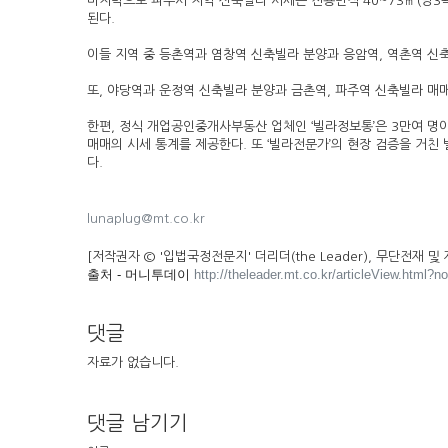
마지막으로 파주시 지역 신축빌라 시세는 전용면적 40~73㎡(방3
된다.
이들 지역 중 등촌역과 염창역 신축빌라 분양과 응암역, 역촌역 신
또, 야당역과 운정역 신축빌라 분양과 금촌역, 파주역 신축빌라 매
한편, 정식 개업공인중개사부동산 업체인 ‘빌라정보통’은 3만여 명이
매매의 시세 통계를 제공한다. 또 ‘빌라전문가’의 현장 검증을 거친
다.
lunaplug@mt.co.kr
[저작권자 © '입법국정전문지' 더리더(the Leader), 무단전재 및
출처 - 머니투데이
http://theleader.mt.co.kr/articleView.htm
댓글
자료가 없습니다.
댓글 남기기