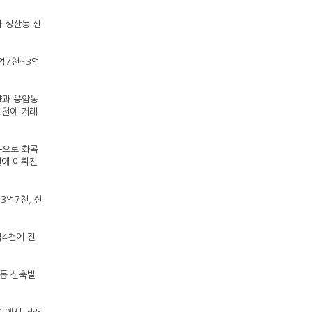
 성산동 신
억7천~3억
양과 응암동
2천에 거래
준으로 화곡
천에 이뤄진
3억7천, 신
억4천에 진
풍동 신축빌