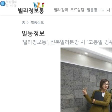
빌라검색
무료상담
빌통정보
내 
홈
빌통정보
빌통정보
‘빌라정보통’, 신축빌라분양 시 “고층일 