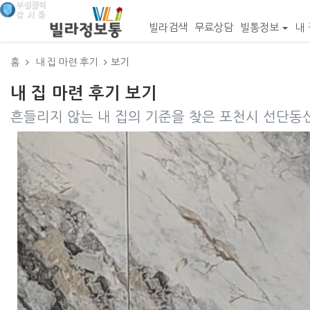
빌라검색
무료상담
빌통정보
내 
홈
내 집 마련 후기
보기
내 집 마련 후기 보기
흔들리지 않는 내 집의 기준을 찾은 포천시 선단동신