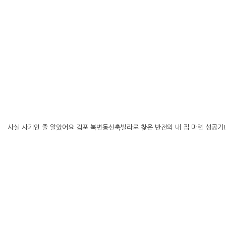
사실 사기인 줄 알았어요 김포 북변동신축빌라로 찾은 반전의 내 집 마련 성공기!