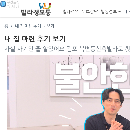
빌라검색
무료상담
빌통정보
내 
홈
내 집 마련 후기
보기
내 집 마련 후기 보기
사실 사기인 줄 알았어요 김포 북변동신축빌라로 찾