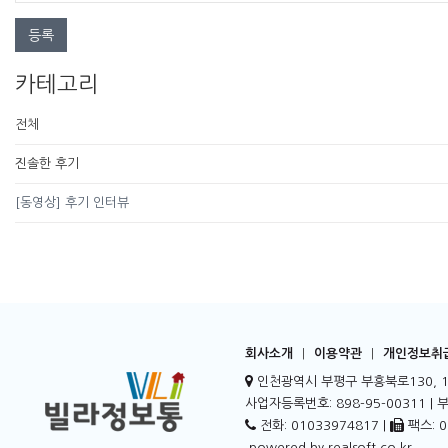
등록
카테고리
전체
진솔한 후기
[동영상] 후기 인터뷰
회사소개
|
이용약관
|
개인정보취
인천광역시 부평구 부흥북로130, 1
사업자등록번호: 898-95-00311 |
전화: 01033974817 |
팩스: 0
.powered by
realsoft.co.kr