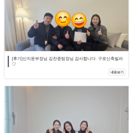
[후기]신지윤부장님 김찬중팀장님 감사합니다. 구로신축빌라
♡
내용보기