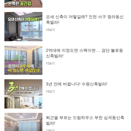
요새 신축이 어떻길래? 인천 서구 청라동신
축빌라!
더보기
2억대에 이정도면 스펙이면.... 검단 불로동
신축빌라!
더보기
3년 안에 바뀝니다! 수원신축빌라!
더보기
퇴근을 부르는 드림하우스 부천 심곡동신축
빌라!
더보기