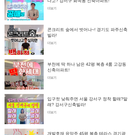
다고? 강서구 화곡동 신축아파트!
더보기
콘크리트 숲에서 벗어나~! 경기도 파주신축
빌라!
더보기
부천에 딱 하나 남은 42평 복층 4룸 고강동
신축아파트!
더보기
입구컷 낮춰주면 서울 강서구 정착 할래?말
래? 강서구신축빌라!
더보기
개발호재 유망주 45평 복층 테라스 경기광