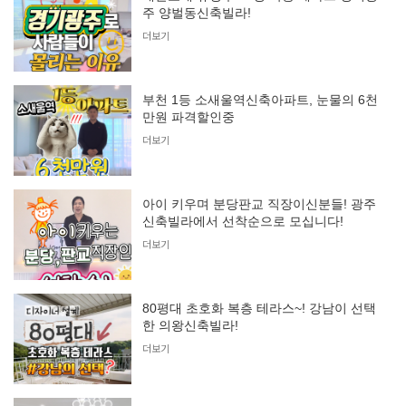
주 양벌동신축빌라!
더보기
부천 1등 소새울역신축아파트, 눈물의 6천
만원 파격할인중
더보기
아이 키우며 분당판교 직장이신분들! 광주
신축빌라에서 선착순으로 모십니다!
더보기
80평대 초호화 복층 테라스~! 강남이 선택
한 의왕신축빌라!
더보기