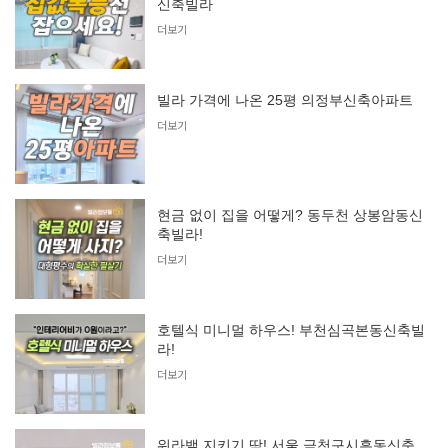
신축빌라
더보기
빌라 가격에 나온 25평 의정부신축아파트
더보기
현금 없이 집을 어떻게? 동두천 상봉암동신
축빌라!
더보기
호텔식 미니멀 하우스! 부천심곡본동신축빌
라!
더보기
워라밸 지키기 딱! 서울 금천구시흥동신축