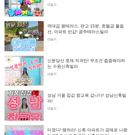
더보기
역대급 왕테라스, 판교 15분, 호텔급 풀옵
션, 아파트 반값! 광주테라스빌라
더보기
신분당선 호재 직격탄! 무조건 줍줍해야하
는 수원신축빌라
더보기
성남 거품 집값 참교육 갑니다! 성남신축빌
라!
더보기
터졌다! 땡처리! 신축 아파트가 공매로 나왔