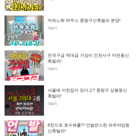
저속노화 하우스 중랑구신축빌라 분양!
더보기
전국구급 역대급 가성비 인천서구 마전동신
축빌라!
더보기
서울에 이런집이 있다고? 중랑구 상봉동신
축빌라!
더보기
8천으로 호수뷰를?! 언발란스한 파주야당동
신축빌라!