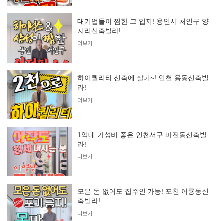
대기업들이 찜한 그 입지! 용인시 처인구 양
지리신축빌라!
더보기
하이퀄리티 신축에 살기~! 인천 용동신축빌
라!
더보기
1억대 가성비 좋은 인천서구 마전동신축빌
라!
더보기
모은 돈 없어도 집주인 가능! 포천 어룡동신
축빌라!
더보기