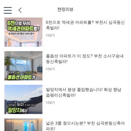
현장리뷰
6천으로 역세권 아파트를? 부천시 심곡동신
축빌라!
더보기
풀옵션 아파트가 이 정도? 부천 소사구송내
동신축빌라!
더보기
발망치에서 평생 졸업했습니다! 화성 향남
읍평리신축빌라!
더보기
넓은 3룸 찾으시는분? 부천 심곡본동신축아
파트!