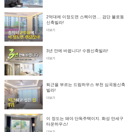
2억대에 이정도면 스펙이면.... 검단 불로동
신축빌라!
더보기
3년 안에 바뀝니다! 수원신축빌라!
더보기
퇴근을 부르는 드림하우스 부천 심곡동신축
빌라!
더보기
이 정도는 돼야 단독주택이지. 화성 만세구
타운하우스!
더보기