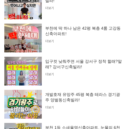
빌라!
더보기
부천에 딱 하나 남은 42평 복층 4룸 고강동
신축아파트!
더보기
입구컷 낮춰주면 서울 강서구 정착 할래?말
래? 강서구신축빌라!
더보기
개발호재 유망주 45평 복층 테라스 경기광
주 양벌동신축빌라!
더보기
부천 1등 소새울역신축아파트, 눈물의 6천