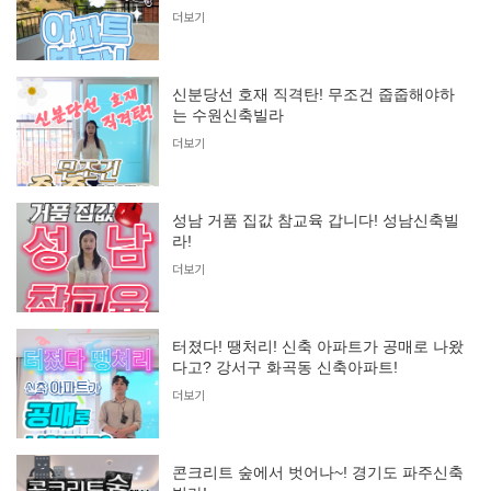
더보기
신분당선 호재 직격탄! 무조건 줍줍해야하
는 수원신축빌라
더보기
성남 거품 집값 참교육 갑니다! 성남신축빌
라!
더보기
터졌다! 땡처리! 신축 아파트가 공매로 나왔
다고? 강서구 화곡동 신축아파트!
더보기
콘크리트 숲에서 벗어나~! 경기도 파주신축