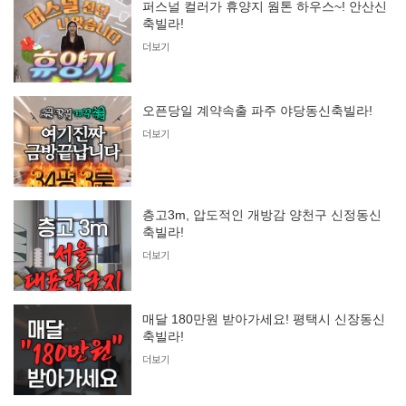
퍼스널 컬러가 휴양지 웜톤 하우스~! 안산신
축빌라!
더보기
오픈당일 계약속출 파주 야당동신축빌라!
더보기
층고3m, 압도적인 개방감 양천구 신정동신
축빌라!
더보기
매달 180만원 받아가세요! 평택시 신장동신
축빌라!
더보기