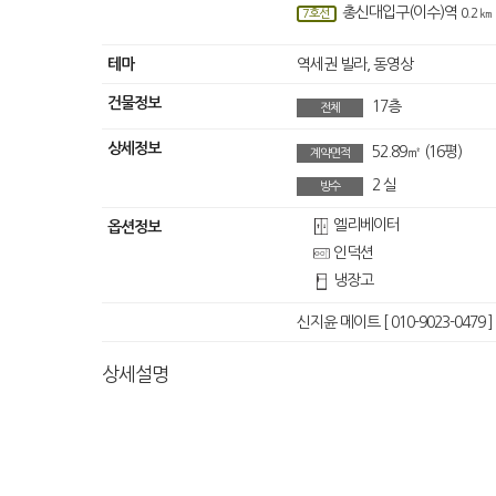
총신대입구(이수)역
0.2 ㎞
7호선
테마
역세권 빌라,
동영상
건물정보
17층
전체
상세정보
52.89㎡
(16평)
계약면적
2
실
방수
엘리베이터
옵션정보
인덕션
냉장고
신지윤 메이트 [ 010-9023-0479 ]
상세설명