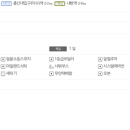
총신대입구(이수)역
내방역
0.3 ㎞
0.9 ㎞
4호선
7호선
1
실
욕실
일괄소등스위치
1등급보일러
일렬주차
아일랜드식탁
샤워부스
시스템에어컨
세탁기
무인택배함
오븐