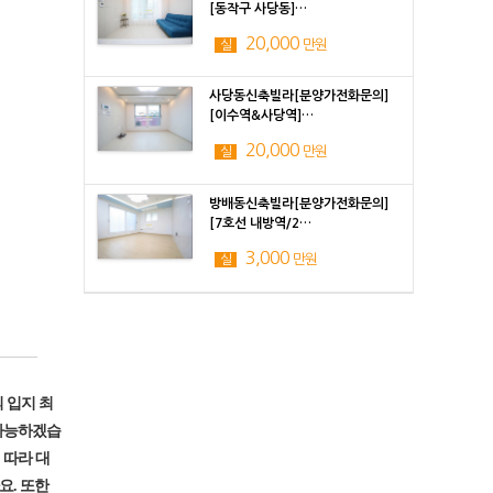
[동작구 사당동]…
20,000
만원
실
사당동신축빌라[분양가전화문의]
[이수역&사당역]…
20,000
만원
실
방배동신축빌라[분양가전화문의]
[7호선 내방역/2…
3,000
만원
실
 입지 최
 가능하겠습
 따라 대
요. 또한