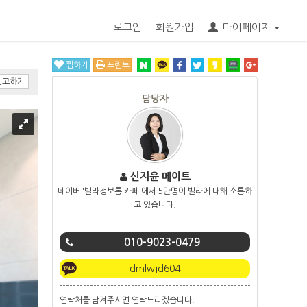
로그인
회원가입
마이페이지
찜하기
프린트
신고하기
담당자
신지윤 메이트
네이버 '빌라정보통 카페'에서 5만명이 빌라에 대해 소통하
고 있습니다.
010-9023-0479
dmlwjd604
연락처를 남겨주시면 연락드리겠습니다.