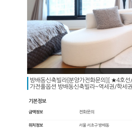
방배동신축빌라[분양가전화문의][ ★4호선/
가전풀옵션 방배동신축빌라~역세권/학세권/
기본정보
전화문의
금액정보
위치정보
서울 서초구 방배동