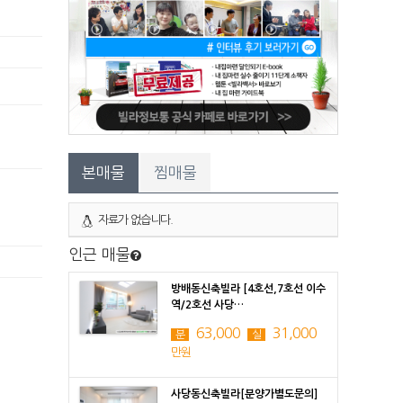
본매물
찜매물
자료가 없습니다.
인근 매물
방배동신축빌라 [4호선,7호선 이수
역/2호선 사당…
63,000
31,000
분
실
만원
사당동신축빌라[분양가별도문의]