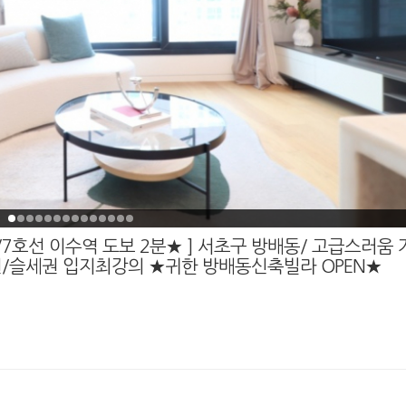
7호선 이수역 도보 2분★ ] 서초구 방배동/ 고급스러움
슬세권 입지최강의 ★귀한 방배동신축빌라 OPEN★