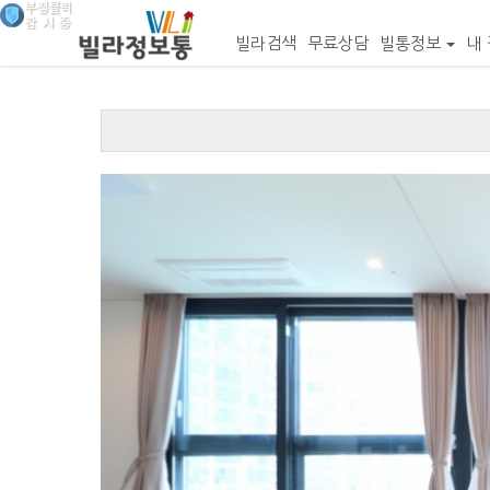
빌라검색
무료상담
빌통정보
내 