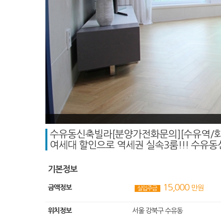
수유동신축빌라[분양가전화문의][수유역/화계
여세대 할인으로 역세권 실속3룸!!! 수유
기본정보
15,000
금액정보
만원
실입주금
위치정보
서울 강북구 수유동