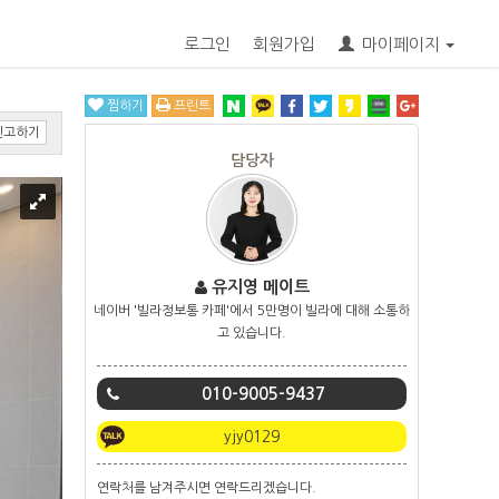
로그인
회원가입
마이페이지
찜하기
프린트
신고하기
담당자
유지영 메이트
네이버 '빌라정보통 카페'에서 5만명이 빌라에 대해 소통하
고 있습니다.
010-9005-9437
yjy0129
연락처를 남겨주시면 연락드리겠습니다.