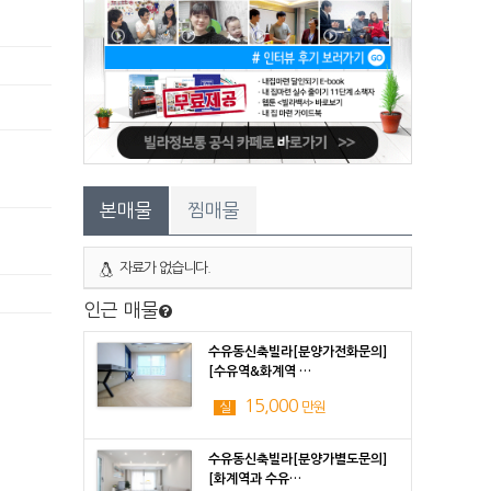
본매물
찜매물
자료가 없습니다.
인근 매물
수유동신축빌라[분양가전화문의]
[수유역&화계역 …
15,000
만원
실
수유동신축빌라[분양가별도문의]
[화계역과 수유…