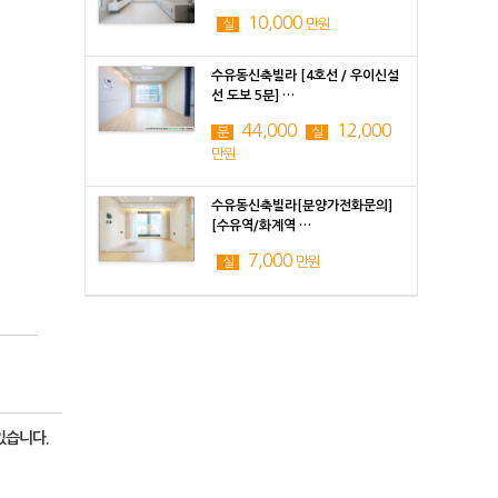
10,000
만원
실
수유동신축빌라 [4호선 / 우이신설
선 도보 5분] …
44,000
12,000
분
실
만원
수유동신축빌라[분양가전화문의]
[수유역/화계역 …
7,000
만원
실
있습니다.