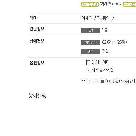
화계역
0.3 ㎞
우이신설선
우이신설
테마
역세권 빌라,
동영상
건물정보
5층
전체
상세정보
82.64㎡
(25평)
계약면적
3
실
방수
엘리베이터
옵션정보
시스템에어컨
유지영 메이트 [ 010-9005-9437 ]
상세설명