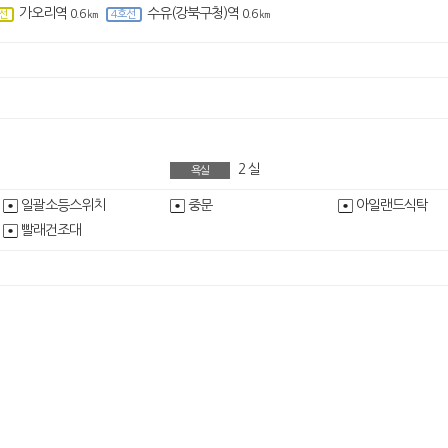
가오리역
수유(강북구청)역
0.6 ㎞
0.6 ㎞
선
4호선
2
실
욕실
일괄소등스위치
중문
아일랜드식탁
빨래건조대