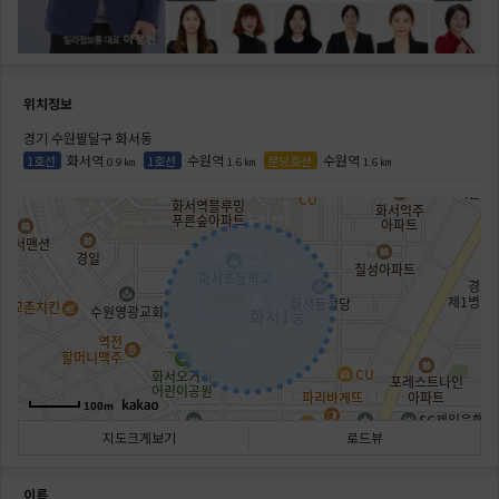
위치정보
경기 수원팔달구 화서동
화서역
수원역
수원역
1호선
1호선
분당호선
0.9 ㎞
1.6 ㎞
1.6 ㎞
100m
지도크게보기
로드뷰
이름