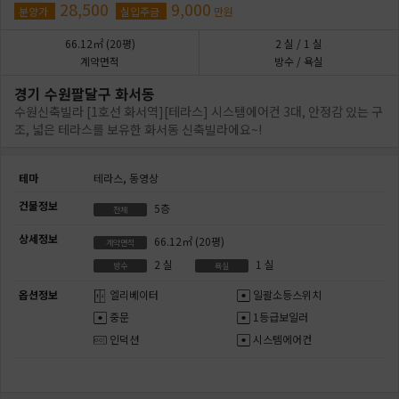
28,500
9,000
분양가
실입주금
만원
66.12㎡
(20평)
2
실
/ 1
실
계약면적
방수 / 욕실
경기 수원팔달구 화서동
수원신축빌라 [1호선 화서역][테라스] 시스템에어컨 3대, 안정감 있는 구
조, 넓은 테라스를 보유한 화서동 신축빌라에요~!
테마
테라스,
동영상
건물정보
5층
전체
상세정보
66.12㎡
(20평)
계약면적
2
실
1
실
방수
욕실
옵션정보
엘리베이터
일괄소등스위치
중문
1등급보일러
인덕션
시스템에어컨