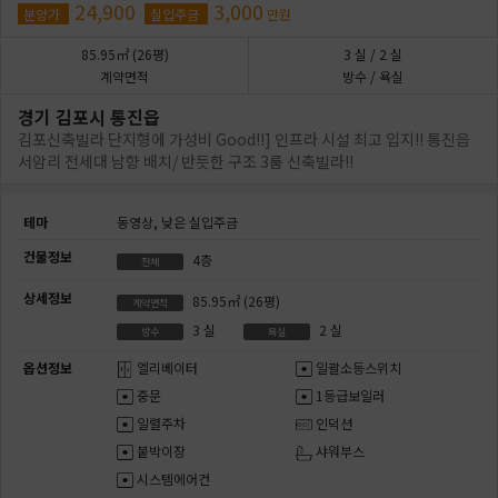
24,900
3,000
분양가
실입주금
만원
85.95㎡
(26평)
3
실
/ 2
실
계약면적
방수 / 욕실
경기 김포시 통진읍
김포신축빌라 단지형에 가성비 Good!!] 인프라 시설 최고 입지!! 통진읍
서암리 전세대 남향 배치/ 반듯한 구조 3룸 신축빌라!!
테마
동영상,
낮은 실입주금
건물정보
4층
전체
상세정보
85.95㎡
(26평)
계약면적
3
실
2
실
방수
욕실
옵션정보
엘리베이터
일괄소등스위치
중문
1등급보일러
일렬주차
인덕션
붙박이장
샤워부스
시스템에어컨