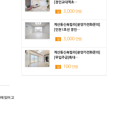
[경인교대역초…
3,000
만원
실
계산동신축빌라[분양가전화문의]
[인천1호선 경인…
3,000
만원
실
계산동신축빌라[분양가전화문의]
[무입주금]특대…
100
만원
실
에 있어 고