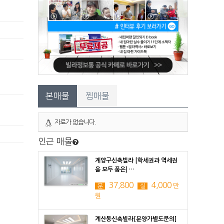
본매물
찜매물
자료가 없습니다.
인근 매물
계양구신축빌라 [학세권과 역세권
을 모두 품은] …
37,800
4,000
만
분
실
원
계산동신축빌라[분양가별도문의]