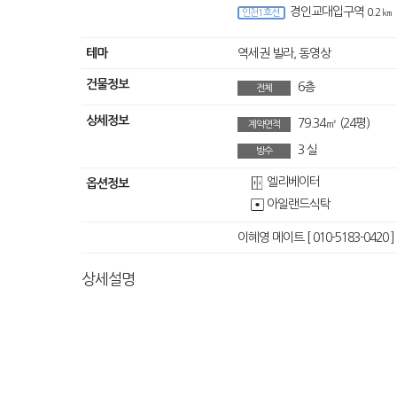
경인교대입구역
0.2 ㎞
인천1호선
테마
역세권 빌라,
동영상
건물정보
6층
전체
상세정보
79.34㎡
(24평)
계약면적
3
실
방수
엘리베이터
옵션정보
아일랜드식탁
이혜영 메이트 [ 010-5183-0420 ]
상세설명