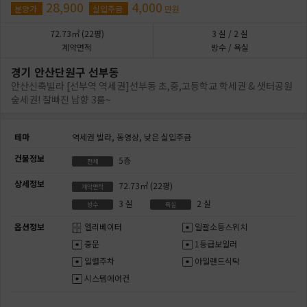
28,900
4,000
분양가
실입주금
만원
72.73㎡
(22평)
3
실
/ 2
실
계약면적
방수 / 욕실
경기 안산단원구 선부동
안산신축빌라 [선부역 역세권]선부동 초,중,고등학교 학세권 & 샛터공원
숲세권! 잘빠진 남향 3룸~
테마
역세권 빌라,
동영상,
낮은 실입주금
건물정보
5층
전체
상세정보
72.73㎡
(22평)
계약면적
3
실
2
실
방수
욕실
옵션정보
엘리베이터
일괄소등스위치
중문
1등급보일러
일렬주차
아일랜드식탁
시스템에어컨