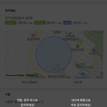
위치정보
경기 안산단원구 선부동
선부역
달미역
안산역
서해호선
서해호선
4호선
0.7 ㎞
1.4 ㎞
1.7 ㎞
100m
지도크게보기
로드뷰
이름
전화, 문자 등으로
네이버 톡톡으로
이정현 대표 [
010-3397-4817
]
문의하세요!
바로 문의하세요!