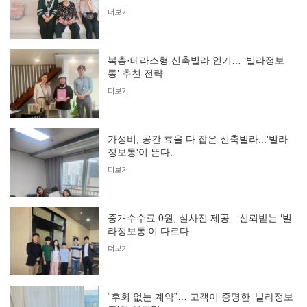
더보기
복층·테라스형 신축빌라 인기… ‘빌라정보
통’ 추천 전략
더보기
가성비, 공간 효율 다 잡은 신축빌라...'빌라
정보통'이 뜬다.
더보기
중개수수료 0원, 실사진 제공…신뢰받는 ‘빌
라정보통’이 다르다
더보기
“후회 없는 계약”… 고객이 증명한 ‘빌라정보